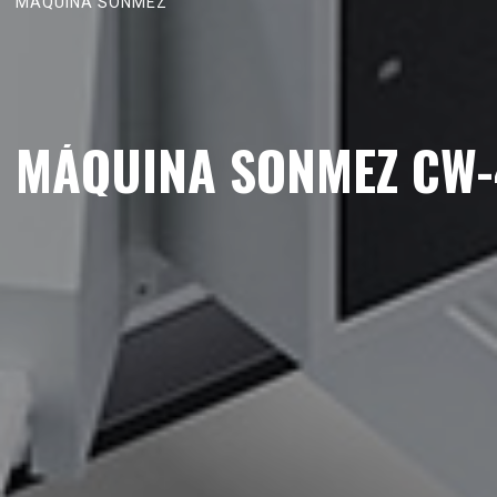
M
Á
Q
U
I
N
A
S
O
N
M
E
Z
MÁQUINA SONMEZ CW